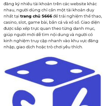
đăng ký nhiều tài khoản trên các website khác
nhau, người dùng chỉ cần một tài khoản duy
nhất tại
trang chủ S666
để trải nghiệm thể thao,
casino, slot, game bài, bắn cá và xổ số. Giao diện
được sắp xếp trực quan theo từng danh mục,
giúp người mới dễ tìm nội dung và người có
kinh nghiệm truy cập nhanh vào khu vực đăng
nhập, giao dịch hoặc trò chơi yêu thích.