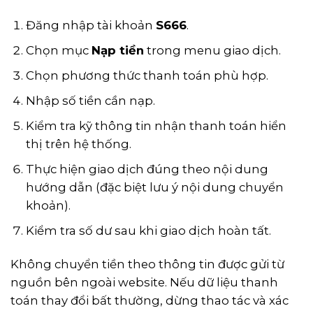
Đăng nhập tài khoản
S666
.
Chọn mục
Nạp tiền
trong menu giao dịch.
Chọn phương thức thanh toán phù hợp.
Nhập số tiền cần nạp.
Kiểm tra kỹ thông tin nhận thanh toán hiển
thị trên hệ thống.
Thực hiện giao dịch đúng theo nội dung
hướng dẫn (đặc biệt lưu ý nội dung chuyển
khoản).
Kiểm tra số dư sau khi giao dịch hoàn tất.
Không chuyển tiền theo thông tin được gửi từ
nguồn bên ngoài website. Nếu dữ liệu thanh
toán thay đổi bất thường, dừng thao tác và xác