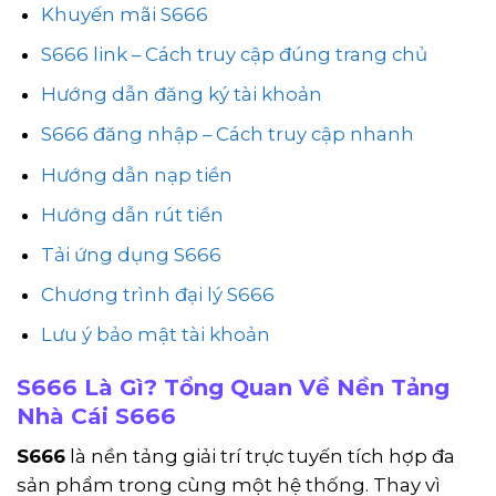
Khuyến mãi S666
S666 link – Cách truy cập đúng trang chủ
Hướng dẫn đăng ký tài khoản
S666 đăng nhập – Cách truy cập nhanh
Hướng dẫn nạp tiền
Hướng dẫn rút tiền
Tải ứng dụng S666
Chương trình đại lý S666
Lưu ý bảo mật tài khoản
S666 Là Gì? Tổng Quan Về Nền Tảng
Nhà Cái S666
S666
là nền tảng giải trí trực tuyến tích hợp đa
sản phẩm trong cùng một hệ thống. Thay vì