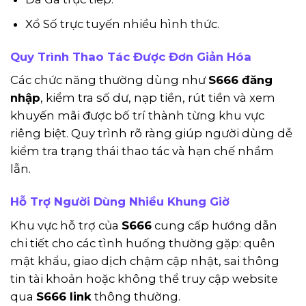
Xổ Số trực tuyến nhiều hình thức.
Quy Trình Thao Tác Được Đơn Giản Hóa
Các chức năng thường dùng như
S666 đăng
nhập
, kiểm tra số dư, nạp tiền, rút tiền và xem
khuyến mãi được bố trí thành từng khu vực
riêng biệt. Quy trình rõ ràng giúp người dùng dễ
kiểm tra trạng thái thao tác và hạn chế nhầm
lẫn.
Hỗ Trợ Người Dùng Nhiều Khung Giờ
Khu vực hỗ trợ của
S666
cung cấp hướng dẫn
chi tiết cho các tình huống thường gặp: quên
mật khẩu, giao dịch chậm cập nhật, sai thông
tin tài khoản hoặc không thể truy cập website
qua
S666 link
thông thường.