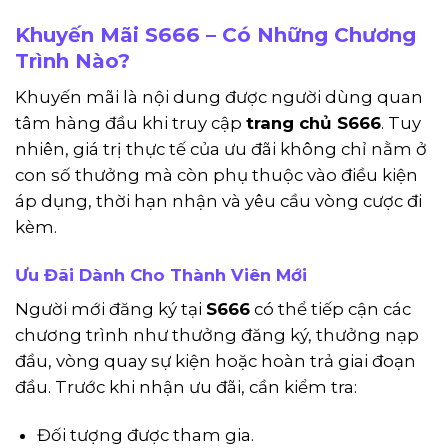
Khuyến Mãi S666 – Có Những Chương
Trình Nào?
Khuyến mãi là nội dung được người dùng quan
tâm hàng đầu khi truy cập
trang chủ S666
. Tuy
nhiên, giá trị thực tế của ưu đãi không chỉ nằm ở
con số thưởng mà còn phụ thuộc vào điều kiện
áp dụng, thời hạn nhận và yêu cầu vòng cược đi
kèm.
Ưu Đãi Dành Cho Thành Viên Mới
Người mới đăng ký tại
S666
có thể tiếp cận các
chương trình như thưởng đăng ký, thưởng nạp
đầu, vòng quay sự kiện hoặc hoàn trả giai đoạn
đầu. Trước khi nhận ưu đãi, cần kiểm tra:
Đối tượng được tham gia.