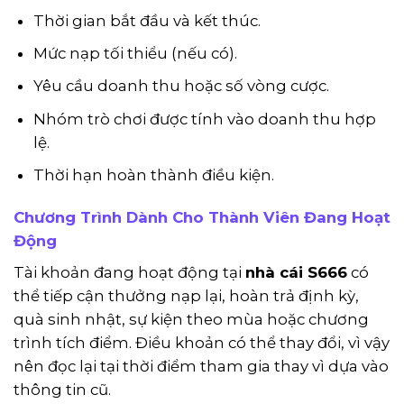
Thời gian bắt đầu và kết thúc.
Mức nạp tối thiểu (nếu có).
Yêu cầu doanh thu hoặc số vòng cược.
Nhóm trò chơi được tính vào doanh thu hợp
lệ.
Thời hạn hoàn thành điều kiện.
Chương Trình Dành Cho Thành Viên Đang Hoạt
Động
Tài khoản đang hoạt động tại
nhà cái S666
có
thể tiếp cận thưởng nạp lại, hoàn trả định kỳ,
quà sinh nhật, sự kiện theo mùa hoặc chương
trình tích điểm. Điều khoản có thể thay đổi, vì vậy
nên đọc lại tại thời điểm tham gia thay vì dựa vào
thông tin cũ.