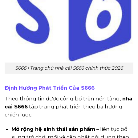
S666 | Trang chủ nhà cái S666 chính thức 2026
Định Hướng Phát Triển Của S666
Theo thông tin được công bố trên nền tảng,
nhà
cái S666
tập trung phát triển theo ba hướng
chiến lược:
Mở rộng hệ sinh thái sản phẩm
– liên tục bổ
sung trò chơi mới và cập nhật nội dung theo