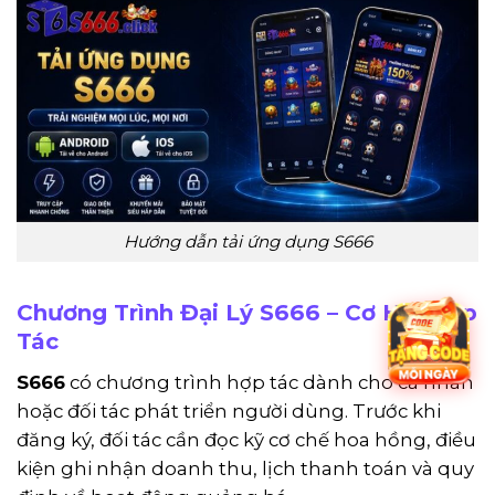
Hướng dẫn tải ứng dụng S666
Chương Trình Đại Lý S666 – Cơ Hội Hợp
Tác
S666
có chương trình hợp tác dành cho cá nhân
hoặc đối tác phát triển người dùng. Trước khi
đăng ký, đối tác cần đọc kỹ cơ chế hoa hồng, điều
kiện ghi nhận doanh thu, lịch thanh toán và quy