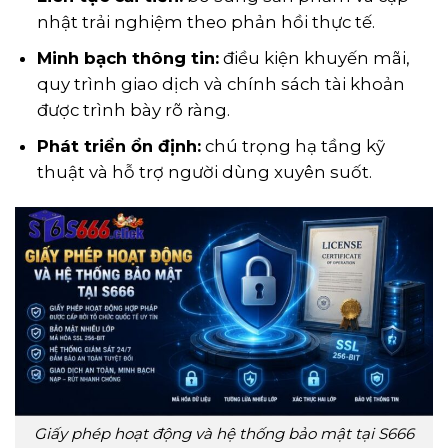
nhật trải nghiệm theo phản hồi thực tế.
Minh bạch thông tin:
điều kiện khuyến mãi,
quy trình giao dịch và chính sách tài khoản
được trình bày rõ ràng.
Phát triển ổn định:
chú trọng hạ tầng kỹ
thuật và hỗ trợ người dùng xuyên suốt.
Giấy phép hoạt động và hệ thống bảo mật tại S666