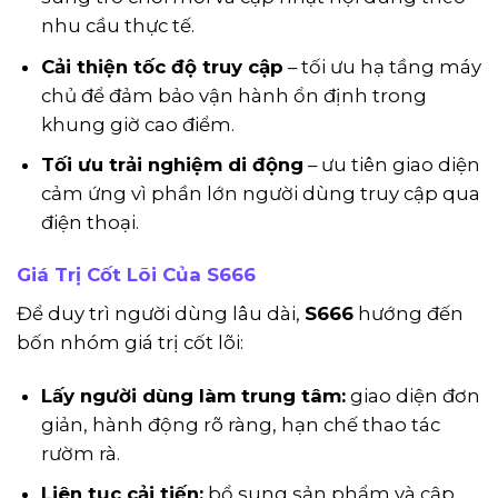
nhu cầu thực tế.
Cải thiện tốc độ truy cập
– tối ưu hạ tầng máy
chủ để đảm bảo vận hành ổn định trong
khung giờ cao điểm.
Tối ưu trải nghiệm di động
– ưu tiên giao diện
cảm ứng vì phần lớn người dùng truy cập qua
điện thoại.
Giá Trị Cốt Lõi Của S666
Để duy trì người dùng lâu dài,
S666
hướng đến
bốn nhóm giá trị cốt lõi:
Lấy người dùng làm trung tâm:
giao diện đơn
giản, hành động rõ ràng, hạn chế thao tác
rườm rà.
Liên tục cải tiến:
bổ sung sản phẩm và cập